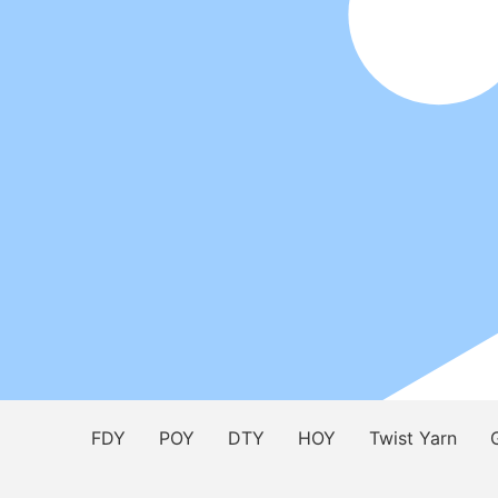
FDY
POY
DTY
HOY
Twist Yarn