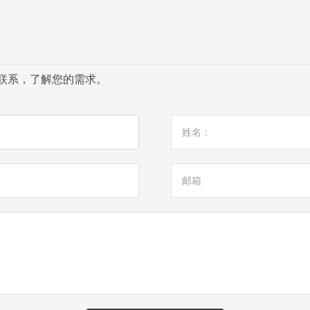
联系，了解您的需求。