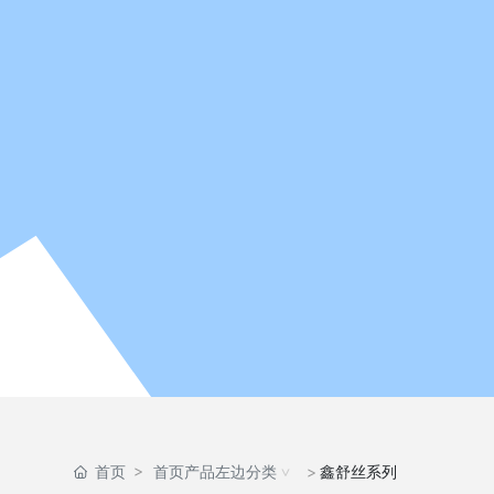
首页
首页产品左边分类
鑫舒丝系列