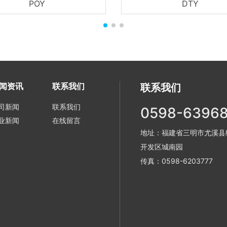
GRS环保产品
色纱产品
闻资讯
联系我们
联系我们
司新闻
联系我们
0598-6396
业新闻
在线留言
地址：福建省三明市尤溪县
开发区城南园
传真：0598-6203777