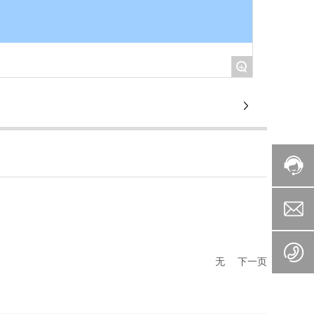
+
无
下一页