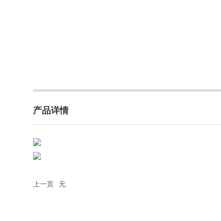
产品详情
上一页
无