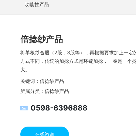
功能性产品
倍捻纱产品
将单根纱合股（2股，3股等），再根据要求加上一定
方式不同，传统的加捻方式是环锭加捻，一圈是一个
大。
关键词：
倍捻纱产品
所属分类：
倍捻纱产品
0598-6396888
在线咨询