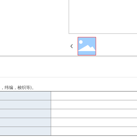
编，纬编，梭织等)。