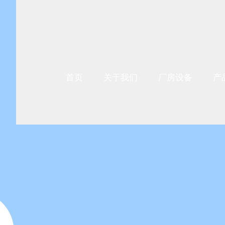
首页
关于我们
厂房设备
产