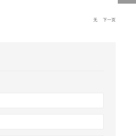
无
下一页