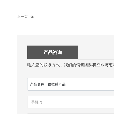
上一页
无
产品咨询
输入您的联系方式，我们的销售团队将立即与您
产品名称：
倍捻纱产品