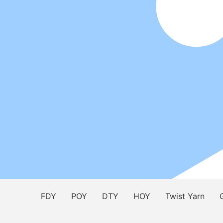
FDY
POY
DTY
HOY
Twist Yarn