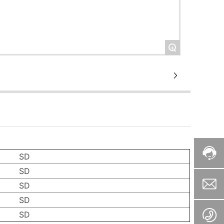
+
SD
SD
SD
SD
SD